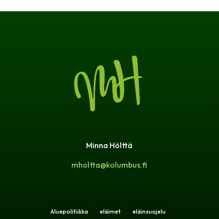
Minna Hölttä
mholtta@kolumbus.fi
Aluepolitiikka
eläimet
eläinsuojelu