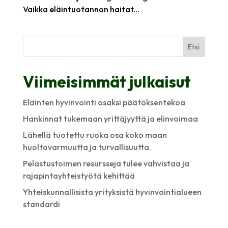
Vaikka eläintuotannon haitat...
Etsi
Viimeisimmät julkaisut
Eläinten hyvinvointi osaksi päätöksentekoa
Hankinnat tukemaan yrittäjyyttä ja elinvoimaa
Lähellä tuotettu ruoka osa koko maan
huoltovarmuutta ja turvallisuutta.
Pelastustoimen resursseja tulee vahvistaa ja
rajapintayhteistyötä kehittää
Yhteiskunnallisista yrityksistä hyvinvointialueen
standardi