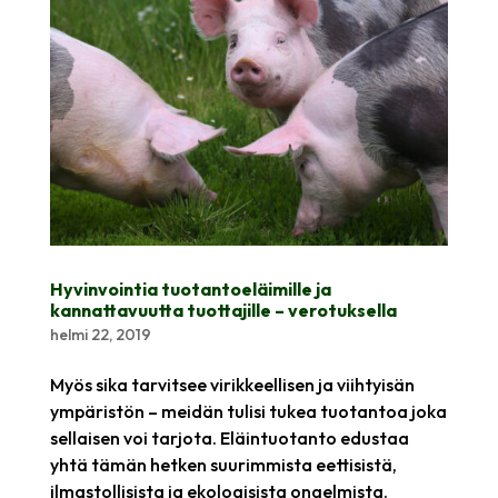
Hyvinvointia tuotantoeläimille ja
kannattavuutta tuottajille – verotuksella
helmi 22, 2019
Myös sika tarvitsee virikkeellisen ja viihtyisän
ympäristön – meidän tulisi tukea tuotantoa joka
sellaisen voi tarjota. Eläintuotanto edustaa
yhtä tämän hetken suurimmista eettisistä,
ilmastollisista ja ekologisista ongelmista.