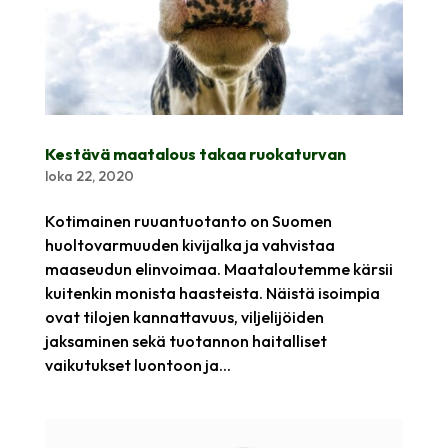
Kestävä maatalous takaa ruokaturvan
loka 22, 2020
Kotimainen ruuantuotanto on Suomen
huoltovarmuuden kivi­jalka ja vahvistaa
maaseudun elinvoimaa. Maataloutemme kärsii
kuitenkin monista haasteista. Näistä isoimpia
ovat tilojen kannattavuus, viljelijöiden
jaksaminen sekä tuotannon haitalliset
vaikutukset luontoon ja...