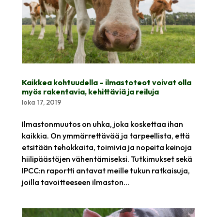
Kaikkea kohtuudella – ilmastoteot voivat olla
myös rakentavia, kehittäviä ja reiluja
loka 17, 2019
Ilmastonmuutos on uhka, joka koskettaa ihan
kaikkia. On ymmärrettävää ja tarpeellista, että
etsitään tehokkaita, toimivia ja nopeita keinoja
hiilipäästöjen vähentämiseksi. Tutkimukset sekä
IPCC:n raportti antavat meille tukun ratkaisuja,
joilla tavoitteeseen ilmaston...