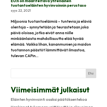
EU:n on määriteltävä yhtenäinen
tuotantoeläinten hyvinvoinnin perustaso
syys 22, 2021
Miljoonia tuotantoeläimiä – tuntevia ja eläviä
olentoja – synnytetään ja teurastetaan joka
päivä oloissa, jotka eivät anna niille
minkäänlaista mahdollisuutta elää hyvää
elämää. Vaikka lihan, kananmunien ja maidon
tuotannon päästöt lämmittävät ilmastoa,
tulevan CAPin...
Etsi
Viimeisimmät julkaisut
Eläinten hyvinvointi osaksi päätöksentekoa
Hankinnat tukemaan yrittäjyyttä ja elinvoimaa