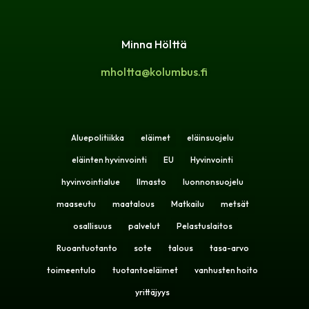
Minna Hölttä
mholtta@kolumbus.fi
Aluepolitiikka
eläimet
eläinsuojelu
eläinten hyvinvointi
EU
Hyvinvointi
hyvinvointialue
Ilmasto
luonnonsuojelu
maaseutu
maatalous
Matkailu
metsät
osallisuus
palvelut
Pelastuslaitos
Ruoantuotanto
sote
talous
tasa-arvo
toimeentulo
tuotantoeläimet
vanhusten hoito
yrittäjyys