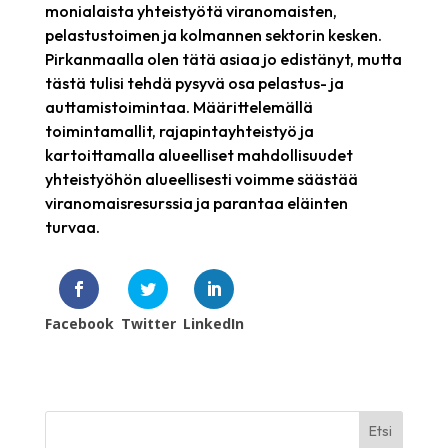
monialaista yhteistyötä viranomaisten,
pelastustoimen ja kolmannen sektorin kesken.
Pirkanmaalla olen tätä asiaa jo edistänyt, mutta
tästä tulisi tehdä pysyvä osa pelastus- ja
auttamistoimintaa. Määrittelemällä
toimintamallit, rajapintayhteistyö ja
kartoittamalla alueelliset mahdollisuudet
yhteistyöhön alueellisesti voimme säästää
viranomaisresurssia ja parantaa eläinten
turvaa.
Facebook
Twitter
LinkedIn
Etsi