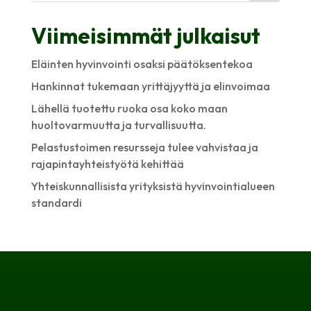
Viimeisimmät julkaisut
Eläinten hyvinvointi osaksi päätöksentekoa
Hankinnat tukemaan yrittäjyyttä ja elinvoimaa
Lähellä tuotettu ruoka osa koko maan
huoltovarmuutta ja turvallisuutta.
Pelastustoimen resursseja tulee vahvistaa ja
rajapintayhteistyötä kehittää
Yhteiskunnallisista yrityksistä hyvinvointialueen
standardi