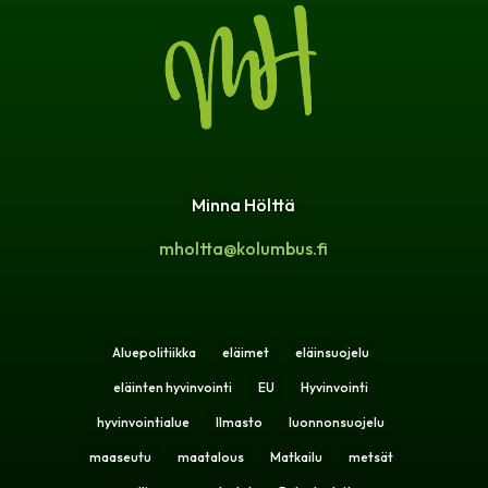
Minna Hölttä
mholtta@kolumbus.fi
Aluepolitiikka
eläimet
eläinsuojelu
eläinten hyvinvointi
EU
Hyvinvointi
hyvinvointialue
Ilmasto
luonnonsuojelu
maaseutu
maatalous
Matkailu
metsät