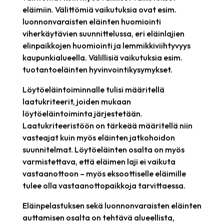
eläimiin. Välittömiä vaikutuksia ovat esim.
luonnonvaraisten eläinten huomiointi
viherkäytävien suunnittelussa, eri eläinlajien
elinpaikkojen huomiointi ja lemmikkiviihtyvyys
kaupunkialueella. Välillisiä vaikutuksia esim.
tuotantoeläinten hyvinvointikysymykset.
Löytöeläintoiminnalle tulisi määritellä
laatukriteerit, joiden mukaan
löytöeläintoiminta järjestetään.
Laatukriteeristöön on tärkeää määritellä niin
vasteajat kuin myös eläinten jatkohoidon
suunnitelmat. Löytöeläinten osalta on myös
varmistettava, että eläimen laji ei vaikuta
vastaanottoon – myös eksoottiselle eläimille
tulee olla vastaanottopaikkoja tarvittaessa.
Eläinpelastuksen sekä luonnonvaraisten eläinten
auttamisen osalta on tehtävä alueellista,