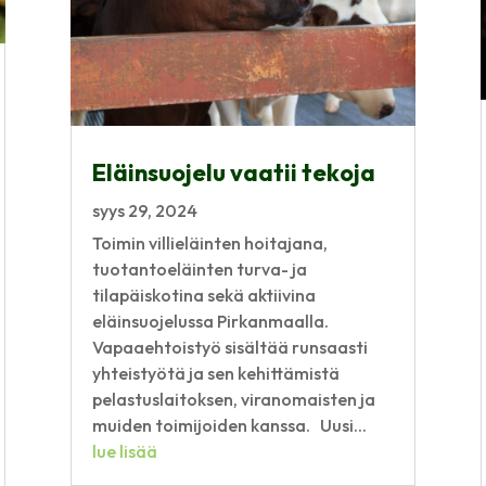
Eläinsuojelu vaatii tekoja
syys 29, 2024
Toimin villieläinten hoitajana,
tuotantoeläinten turva- ja
tilapäiskotina sekä aktiivina
eläinsuojelussa Pirkanmaalla.
Vapaaehtoistyö sisältää runsaasti
yhteistyötä ja sen kehittämistä
pelastuslaitoksen, viranomaisten ja
muiden toimijoiden kanssa. Uusi...
lue lisää