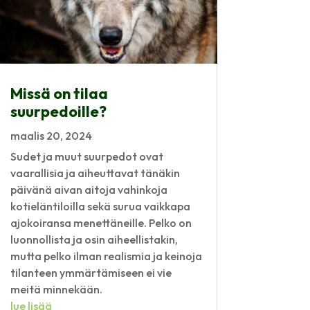
Missä on tilaa
suurpedoille?
maalis 20, 2024
Sudet ja muut suurpedot ovat
vaarallisia ja aiheuttavat tänäkin
päivänä aivan aitoja vahinkoja
kotieläntiloilla sekä surua vaikkapa
ajokoiransa menettäneille. Pelko on
luonnollista ja osin aiheellistakin,
mutta pelko ilman realismia ja keinoja
tilanteen ymmärtämiseen ei vie
meitä minnekään.
lue lisää