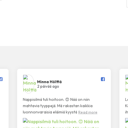
Minna Hölttä️
2 päivää ago
Nappisilmä tuli hoitoon. 😍 Nää on niin
L
mahtavia tyyppejä. Mä rakastan kaikkia
K
luonnonvaraisia eläimiä kyystä
i
Read more