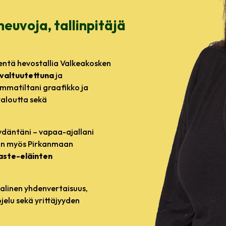
neuvoja, tallinpitäjä
ientä hevostallia Valkeakosken
valtuutettuna
ja
mmatiltani graafikko ja
staloutta sekä
sydäntäni – vapaa-ajallani
min myös Pirkanmaan
aste-eläinten
aalinen yhdenvertaisuus,
elu sekä yrittäjyyden