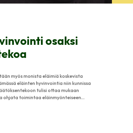
vinvointi osaksi
tekoa
etään myös monista eläimiä koskevista
tämässä eläinten hyvinvointia niin kunnissa
 Päätöksentekoon tulisi ottaa mukaan
ja ohjata toimintaa eläinmyönteiseen...