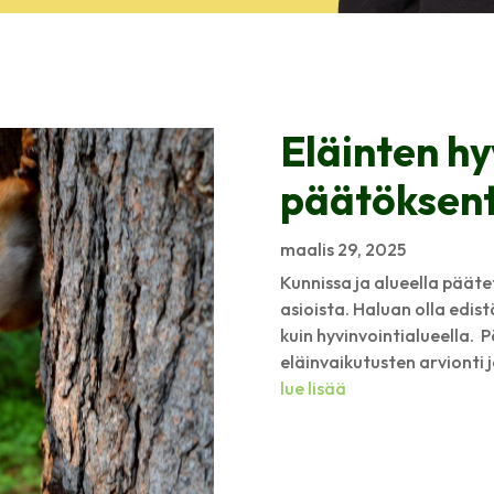
Eläinten hy
päätöksen
maalis 29, 2025
Kunnissa ja alueella päät
asioista. Haluan olla edis
kuin hyvinvointialueella.
eläinvaikutusten arvionti 
lue lisää