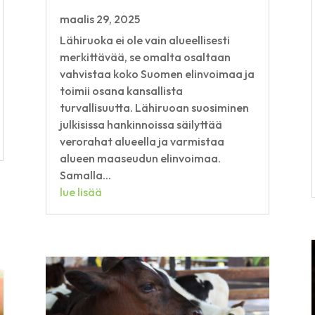
maalis 29, 2025
Lähiruoka ei ole vain alueellisesti
merkittävää, se omalta osaltaan
vahvistaa koko Suomen elinvoimaa ja
toimii osana kansallista
turvallisuutta. Lähiruoan suosiminen
julkisissa hankinnoissa säilyttää
verorahat alueella ja varmistaa
alueen maaseudun elinvoimaa.
Samalla...
lue lisää