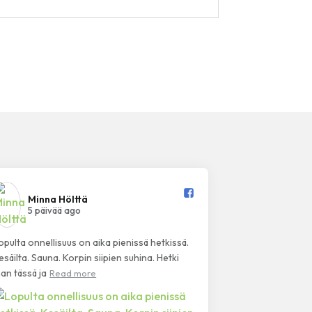
Minna Hölttä️
5 päivää ago
opulta onnellisuus on aika pienissä hetkissä.
esäilta. Sauna. Korpin siipien suhina. Hetki
han tässä ja
Read more