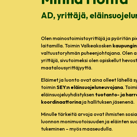
AD, yrittäjä, eläinsuojelu
Olen mainostoimistoyrittäjä ja pyöritän p
laitamilla. Toimin Valkeakosken
kaupungin
valtuustoryhmän puheenjohtajana. Olen a
yrittäjä, sivutoimeksi olen opiskellut hevo
maatalousyrittäjyyttä.
Eläimet ja luonto ovat aina olleet lähellä 
toimin
SEY:n eläinsuojeluneuvojana
. Toi
eläinsuojeluyhdistyksen
tuotanto- ja harr
koordinaattorina
ja hallituksen jäsenenä.
Minulle tärkeitä arvoja ovat ihmisten sosi
luonnon monimuotoisuuden ja eläinten suoj
tukeminen – myös maaseudulla.