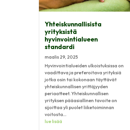
Yhteiskunnallisista
yrityksistä
hyvinvointialueen
standardi
maalis 29, 2025
Hyvinvointialueiden ulkoistuksissa on
vaadittava ja preferoitava yrityksiä
jotka osin tai kokonaan täyttävät
yhteiskunnallisen yrittäjyyden
periaatteet. Yhteiskunnallisen
yrityksen pääasiallinen tavoite on
sijoittaa yli puolet liiketoiminnan
voitosta...
lue lisää