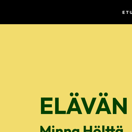
ET
ELÄVÄN
Minna Hölttä