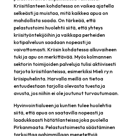
Kriisitilanteen kohdatessa on vaikea ajatella
selkeästi ja muistaa, mitä kaikkea apua on
mahdollista saada. On tärkeää, että
pelastustoimi huolehtii siitä, että yhteys
kriisityöntekijöihin ja vaikkapa perheiden
kotipalveluun saadaan nopeasti ja
vaivattomasti. Kriisin kohdatessa alkuvaiheen
tuki ja apu on merkittävää. Myös kolmannen
sektorin toimijoiden palveluja tulisi aktiivisesti
tarjota kriisitilanteissa, esimerkiksi Mieli ry:n
kriisipuhelinta. Harvalla meillä on tietoa
entuudestaan tarjolla olevasta tuesta ja
avusta, jos niihin ei ole joutunut turvautumaan.
Hyvinvointialueen ja kuntien tulee huolehtia
siitä, että apua on saatavilla nopeasti ja
laadukkaasti hätätilanteissa joka puolella
Pirkanmaata. Pelastustoimesta säästäminen
tarkoittaa pahimmillaan menetettyjä