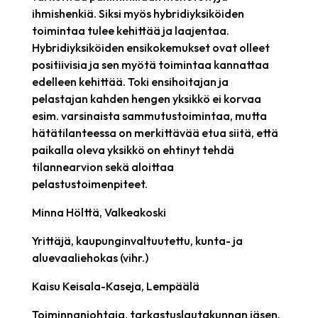
ihmishenkiä. Siksi myös hybridiyksiköiden
toimintaa tulee kehittää ja laajentaa.
Hybridiyksiköiden ensikokemukset ovat olleet
positiivisia ja sen myötä toimintaa kannattaa
edelleen kehittää. Toki ensihoitajan ja
pelastajan kahden hengen yksikkö ei korvaa
esim. varsinaista sammutustoimintaa, mutta
hätätilanteessa on merkittävää etua siitä, että
paikalla oleva yksikkö on ehtinyt tehdä
tilannearvion sekä aloittaa
pelastustoimenpiteet.
Minna Hölttä, Valkeakoski
Yrittäjä, kaupunginvaltuutettu, kunta- ja
aluevaaliehokas (vihr.)
Kaisu Keisala-Kaseja, Lempäälä
Toiminnanjohtaja, tarkastuslautakunnan jäsen,