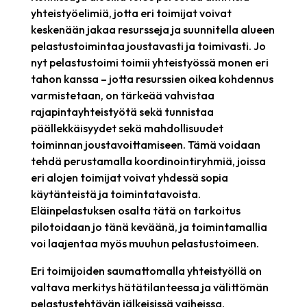
yhteistyöelimiä, jotta eri toimijat voivat
keskenään jakaa resursseja ja suunnitella alueen
pelastustoimintaa joustavasti ja toimivasti. Jo
nyt pelastustoimi toimii yhteistyössä monen eri
tahon kanssa – jotta resurssien oikea kohdennus
varmistetaan, on tärkeää vahvistaa
rajapintayhteistyötä sekä tunnistaa
päällekkäisyydet sekä mahdollisuudet
toiminnan joustavoittamiseen. Tämä voidaan
tehdä perustamalla koordinointiryhmiä, joissa
eri alojen toimijat voivat yhdessä sopia
käytänteistä ja toimintatavoista.
Eläinpelastuksen osalta tätä on tarkoitus
pilotoidaan jo tänä keväänä, ja toimintamallia
voi laajentaa myös muuhun pelastustoimeen.
Eri toimijoiden saumattomalla yhteistyöllä on
valtava merkitys hätätilanteessa ja välittömän
pelastustehtävän jälkeisissä vaiheissa.