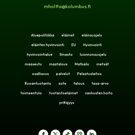
mholtta@kolumbus.fi
Aluepolitiikka
eläimet
eläinsuojelu
eläinten hyvinvointi
EU
Hyvinvointi
hyvinvointialue
Ilmasto
luonnonsuojelu
maaseutu
maatalous
Matkailu
metsät
osallisuus
palvelut
Pelastuslaitos
Ruoantuotanto
sote
talous
tasa-arvo
toimeentulo
tuotantoeläimet
vanhusten hoito
yrittäjyys