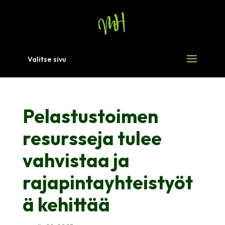
Valitse sivu
Pelastustoimen
resursseja tulee
vahvistaa ja
rajapintayhteistyöt
ä kehittää