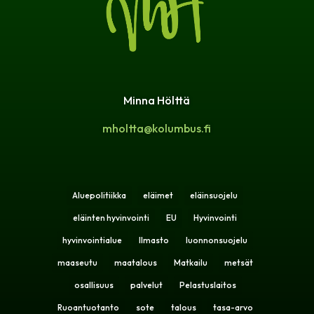
Minna Hölttä
mholtta@kolumbus.fi
Aluepolitiikka
eläimet
eläinsuojelu
eläinten hyvinvointi
EU
Hyvinvointi
hyvinvointialue
Ilmasto
luonnonsuojelu
maaseutu
maatalous
Matkailu
metsät
osallisuus
palvelut
Pelastuslaitos
Ruoantuotanto
sote
talous
tasa-arvo