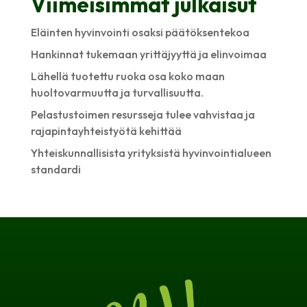
Viimeisimmät julkaisut
Eläinten hyvinvointi osaksi päätöksentekoa
Hankinnat tukemaan yrittäjyyttä ja elinvoimaa
Lähellä tuotettu ruoka osa koko maan
huoltovarmuutta ja turvallisuutta.
Pelastustoimen resursseja tulee vahvistaa ja
rajapintayhteistyötä kehittää
Yhteiskunnallisista yrityksistä hyvinvointialueen
standardi