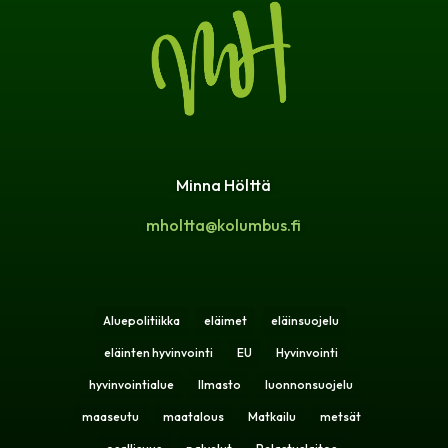
Minna Hölttä
mholtta@kolumbus.fi
Aluepolitiikka
eläimet
eläinsuojelu
eläinten hyvinvointi
EU
Hyvinvointi
hyvinvointialue
Ilmasto
luonnonsuojelu
maaseutu
maatalous
Matkailu
metsät