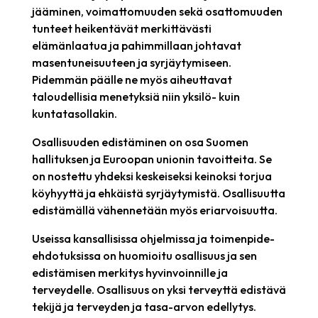
jääminen, voimattomuuden sekä osattomuuden
tunteet heikentävät merkittävästi
elämänlaatua ja pahimmillaan johtavat
masentuneisuuteen ja syrjäytymiseen.
Pidemmän päälle ne myös aiheuttavat
taloudellisia menetyksiä niin yksilö- kuin
kuntatasollakin.
Osallisuuden edistäminen on osa Suomen
hallituksen ja Euroopan unionin tavoitteita. Se
on nostettu yhdeksi keskeiseksi keinoksi torjua
köyhyyttä ja ehkäistä syrjäytymistä. Osallisuutta
edistämällä vähennetään myös eriarvoisuutta.
Useissa kansallisissa ohjelmissa ja toimenpide-
ehdotuksissa on huomioitu osallisuus ja sen
edistämisen merkitys hyvinvoinnille ja
terveydelle. Osallisuus on yksi terveyttä edistävä
tekijä ja terveyden ja tasa-arvon edellytys.