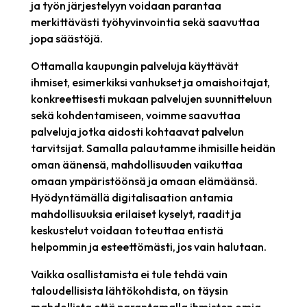
ja työn järjestelyyn voidaan parantaa
merkittävästi työhyvinvointia sekä saavuttaa
jopa säästöjä.
Ottamalla kaupungin palveluja käyttävät
ihmiset, esimerkiksi vanhukset ja omaishoitajat,
konkreettisesti mukaan palvelujen suunnitteluun
sekä kohdentamiseen, voimme saavuttaa
palveluja jotka aidosti kohtaavat palvelun
tarvitsijat. Samalla palautamme ihmisille heidän
oman äänensä, mahdollisuuden vaikuttaa
omaan ympäristöönsä ja omaan elämäänsä.
Hyödyntämällä digitalisaation antamia
mahdollisuuksia erilaiset kyselyt, raadit ja
keskustelut voidaan toteuttaa entistä
helpommin ja esteettömästi, jos vain halutaan.
Vaikka osallistamista ei tule tehdä vain
taloudellisista lähtökohdista, on täysin
mahdollista että parantamalla ihmisten omia