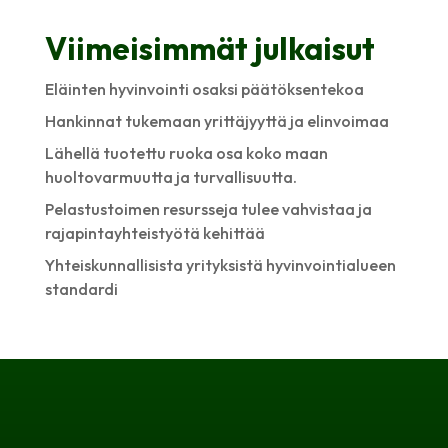
Viimeisimmät julkaisut
Eläinten hyvinvointi osaksi päätöksentekoa
Hankinnat tukemaan yrittäjyyttä ja elinvoimaa
Lähellä tuotettu ruoka osa koko maan
huoltovarmuutta ja turvallisuutta.
Pelastustoimen resursseja tulee vahvistaa ja
rajapintayhteistyötä kehittää
Yhteiskunnallisista yrityksistä hyvinvointialueen
standardi